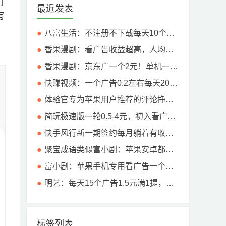
打
最近发表
写
八富生活：不注册不下载每天10个广告不乱跳，赚低保，满5提！
香果漫剧：看广告收益超高，人均反馈10元以上！
香果漫剧：京东广一个2元！单机一天10元以上
快赚视频：一个广告0.2左右每天20广！亲测4个广告1块钱！
体验官专为苹果用户推荐的评论挣钱app，每天3-9米？详细流程
简玩极速版一轮0.5-4元，初入看广平台首选准没错。
快手风行新一期签约每月躺着有收入，上一期人均三位数！
聚宝成语类似富小剧：苹果安卓都能玩，稍微吃权重，不是黑号的基本都能润5-10元！
富小剧：苹果手机专用看广告一个广1块钱左右，当天就能提10米。
明艺：每天15个广告1.5元满1提，闪趣同一个公司出品！
标签列表