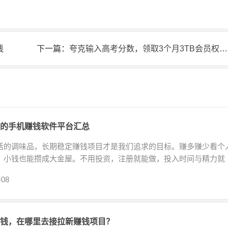
钱
下一篇：
夸克输入高考分数，领取3个月3TB会员权益，人人可领
的手机赚钱软件平台汇总
活的调味品，长期稳定赚钱项目才是我们追求的目标。赚多赚少看个
，小钱也能攒成大金屋。不用投资，注册就能做，投入时间与精力就
-08
钱，在哪里去接拉新赚钱项目？