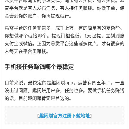
悬赏平台跟淘宝的原理类似，淘宝有人卖货，有人买货。悬
赏平台就是有人发布任务，有人接任务赚钱。你做了单，佣
金会到你的账户，你再提现就行。
悬赏平台的任务非常多，成千上万，有的简单有的复杂些。
你想做哪个就接哪个。提现门槛也低，1元起提，立刻到账
支付宝或微信。正因为悬赏平台这些诸多优点，才有很多的
人每天在平台里赚钱。
手机接任务赚钱哪个最稳定
目前来说，最稳定的是趣闲赚app，运营有四五年了，
一直
没出过问题。趣闲赚
用户多，任务也多。要做手机任务赚钱
的话，目前趣闲赚肯定是首选的。
【
趣闲赚官方注册下载地址
】