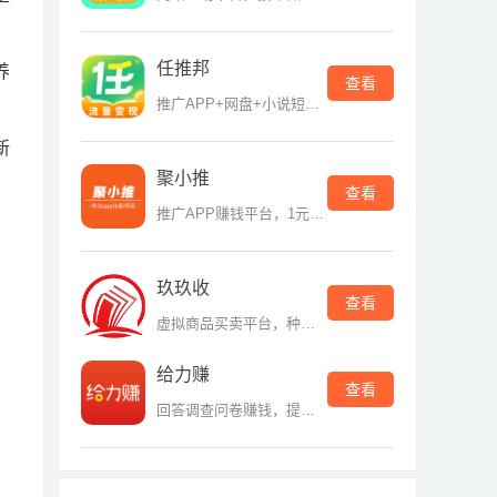
任推邦
养
查看
推广APP+网盘+小说短剧平台
新
聚小推
查看
推广APP赚钱平台，1元提现
玖玖收
查看
虚拟商品买卖平台，种类多
给力赚
查看
回答调查问卷赚钱，提现门槛低