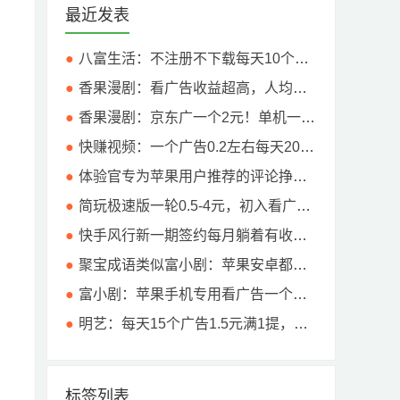
最近发表
八富生活：不注册不下载每天10个广告不乱跳，赚低保，满5提！
香果漫剧：看广告收益超高，人均反馈10元以上！
香果漫剧：京东广一个2元！单机一天10元以上
快赚视频：一个广告0.2左右每天20广！亲测4个广告1块钱！
体验官专为苹果用户推荐的评论挣钱app，每天3-9米？详细流程
简玩极速版一轮0.5-4元，初入看广平台首选准没错。
快手风行新一期签约每月躺着有收入，上一期人均三位数！
聚宝成语类似富小剧：苹果安卓都能玩，稍微吃权重，不是黑号的基本都能润5-10元！
富小剧：苹果手机专用看广告一个广1块钱左右，当天就能提10米。
明艺：每天15个广告1.5元满1提，闪趣同一个公司出品！
标签列表