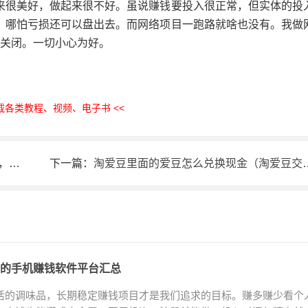
来很美好，做起来很不好。虽说赚钱要投入很正常，但实体的投
，哪怕亏损还可以盘出去。而网络项目一跑路就啥也没有。我做
然关闭。一切小心为好。
下载各类教程、视频、电子书 <<
赚钱
下一篇：
淘爱豆里面的爱豆怎么兑换现金（淘爱豆交易方法）
的手机赚钱软件平台汇总
活的调味品，长期稳定赚钱项目才是我们追求的目标。赚多赚少看个