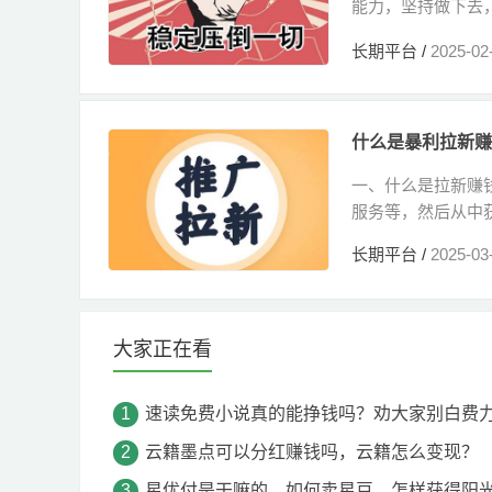
能力，坚持做下去
行...
长期平台
/
2025-02
什么是暴利拉新赚
一、什么是拉新赚
服务等，然后从中获
长期平台
/
2025-03
大家正在看
速读免费小说真的能挣钱吗？劝大家别白费
云籍墨点可以分红赚钱吗，云籍怎么变现？
星优付是干嘛的，如何卖星豆，怎样获得阳