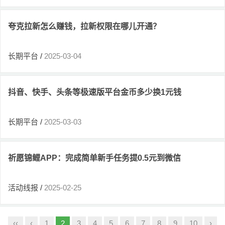
夸克拉新怎么赚钱，拉新权限在哪儿开通？
长期平台
/
2025-03-04
抖音、快手、头条等极速版平台金币多少换1元钱
长期平台
/
2025-03-03
祈愿锦鲤APP：完成简单新手任务提0.5元到微信
活动线报
/
2025-02-25
‹‹
‹
1
2
3
4
5
6
7
8
9
10
›