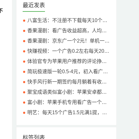
最近发表
不
八富生活：不注册不下载每天10个广告不乱跳，赚低保，满5提！
香果漫剧：看广告收益超高，人均反馈10元以上！
香果漫剧：京东广一个2元！单机一天10元以上
快赚视频：一个广告0.2左右每天20广！亲测4个广告1块钱！
体验官专为苹果用户推荐的评论挣钱app，每天3-9米？详细流程
简玩极速版一轮0.5-4元，初入看广平台首选准没错。
快手风行新一期签约每月躺着有收入，上一期人均三位数！
聚宝成语类似富小剧：苹果安卓都能玩，稍微吃权重，不是黑号的基本都能润5-10元！
富小剧：苹果手机专用看广告一个广1块钱左右，当天就能提10米。
明艺：每天15个广告1.5元满1提，闪趣同一个公司出品！
标签列表