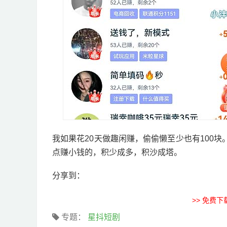
我如果花20天做趣闲赚，偷偷懒至少也有100
点赚小钱的，积少成多，积沙成塔。
分享到：
>> 免费
专题：
星抖短剧