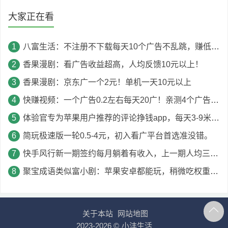
大家正在看
八富生活：不注册不下载每天10个广告不乱跳，赚低保，满5提！
香果漫剧：看广告收益超高，人均反馈10元以上！
香果漫剧：京东广一个2元！单机一天10元以上
快赚视频：一个广告0.2左右每天20广！亲测4个广告1块钱！
体验官专为苹果用户推荐的评论挣钱app，每天3-9米？详细流程
简玩极速版一轮0.5-4元，初入看广平台首选准没错。
快手风行新一期签约每月躺着有收入，上一期人均三位数！
聚宝成语类似富小剧：苹果安卓都能玩，稍微吃权重，不是黑号的基本都能润5-10元！
关于本站
网站地图
2023-2026 ©
小沣生活